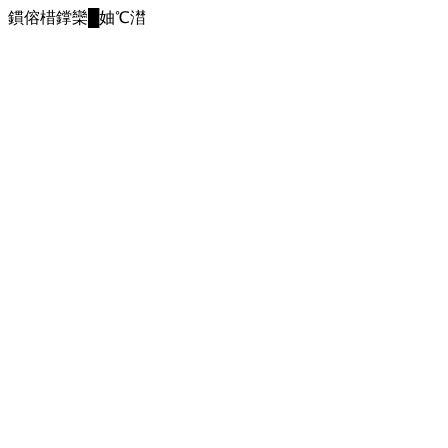
鏆傛棤鐣欒█妯℃澘