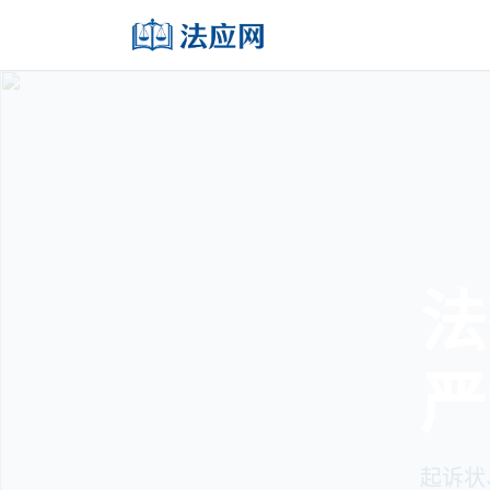
法
严
起诉状