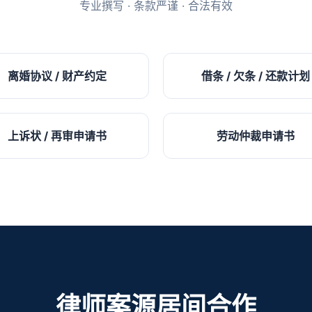
专业撰写 · 条款严谨 · 合法有效
离婚协议 / 财产约定
借条 / 欠条 / 还款计划
上诉状 / 再审申请书
劳动仲裁申请书
律师案源居间合作