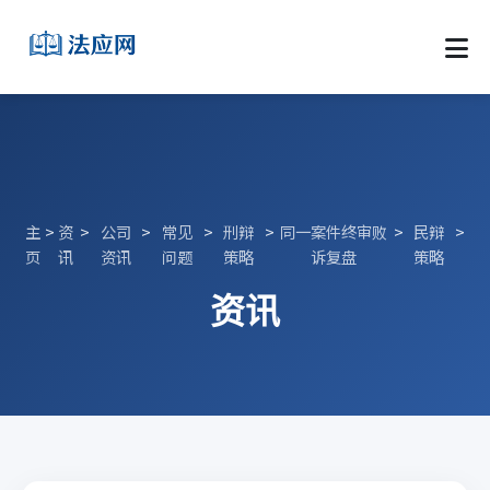
主
>
资
>
公司
>
常见
>
刑辩
>
同一案件终审败
>
民辩
>
页
讯
资讯
问题
策略
诉复盘
策略
资讯