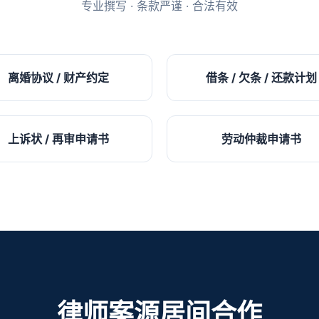
专业撰写 · 条款严谨 · 合法有效
离婚协议 / 财产约定
借条 / 欠条 / 还款计划
上诉状 / 再审申请书
劳动仲裁申请书
律师案源居间合作