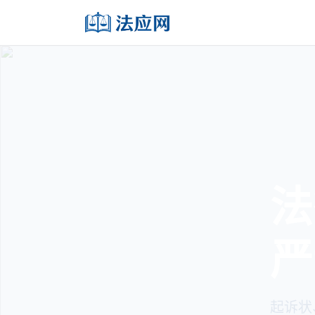
法
严
起诉状