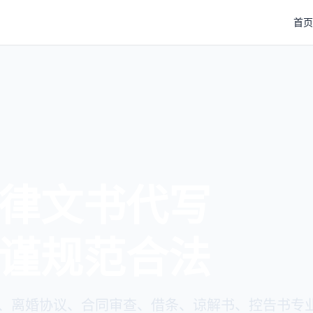
首页
律文书代写
谨规范合法
、离婚协议、合同审查、借条、谅解书、控告书专