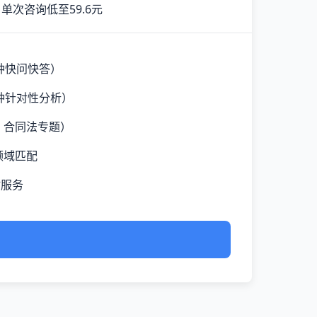
单次咨询低至59.6元
钟快问快答）
钟针对性分析）
、合同法专题）
领域匹配
时服务