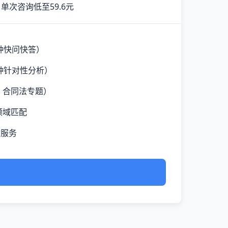
单次咨询低至59.6元
钟快问快答）
钟针对性分析）
、合同法专题）
领域匹配
时服务