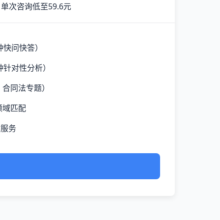
单次咨询低至59.6元
钟快问快答）
钟针对性分析）
、合同法专题）
领域匹配
时服务