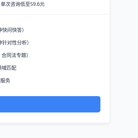
单次咨询低至59.6元
钟快问快答）
钟针对性分析）
、合同法专题）
领域匹配
时服务