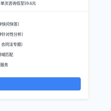
单次咨询低至59.6元
钟快问快答）
钟针对性分析）
、合同法专题）
领域匹配
时服务