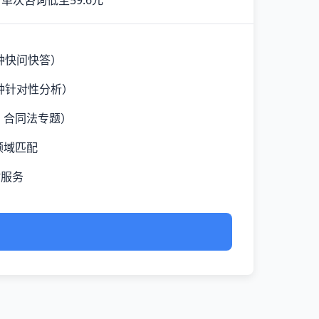
单次咨询低至59.6元
钟快问快答）
钟针对性分析）
、合同法专题）
领域匹配
时服务