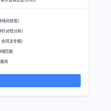
单次咨询低至59.6元
钟快问快答）
钟针对性分析）
、合同法专题）
领域匹配
时服务