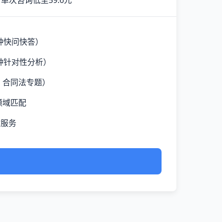
单次咨询低至59.6元
钟快问快答）
钟针对性分析）
、合同法专题）
领域匹配
时服务