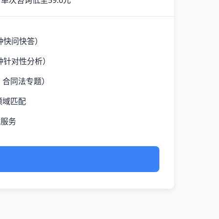
单次咨询低至59.6元
钟快问快答）
钟针对性分析）
、合同法专题）
领域匹配
时服务