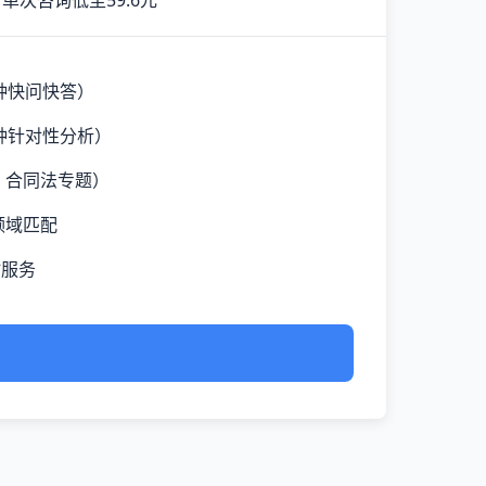
单次咨询低至59.6元
钟快问快答）
钟针对性分析）
、合同法专题）
领域匹配
时服务