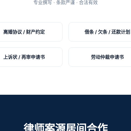
专业撰写 · 条款严谨 · 合法有效
离婚协议 / 财产约定
借条 / 欠条 / 还款计划
上诉状 / 再审申请书
劳动仲裁申请书
律师案源居间合作