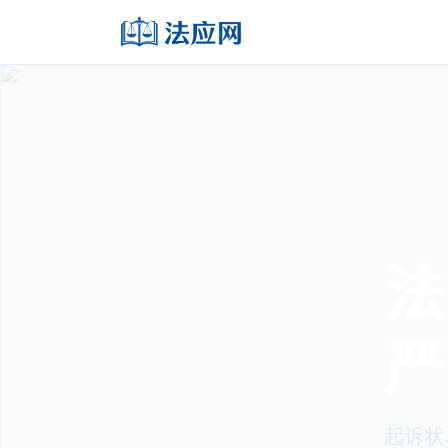
法
严
起诉状