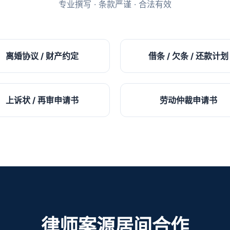
专业撰写 · 条款严谨 · 合法有效
离婚协议 / 财产约定
借条 / 欠条 / 还款计划
上诉状 / 再审申请书
劳动仲裁申请书
律师案源居间合作