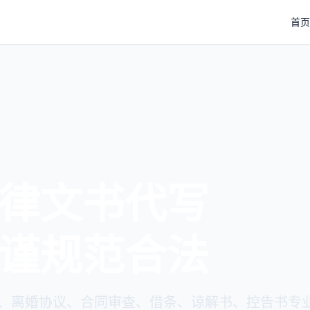
首页
律文书代写
谨规范合法
、离婚协议、合同审查、借条、谅解书、控告书专