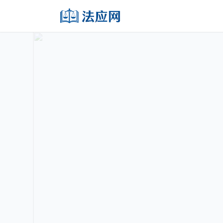
法
严
起诉状