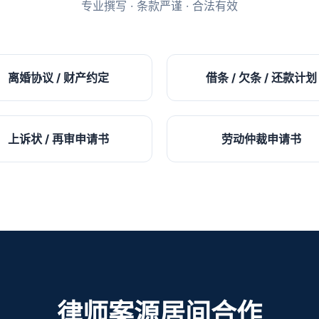
专业撰写 · 条款严谨 · 合法有效
离婚协议 / 财产约定
借条 / 欠条 / 还款计划
上诉状 / 再审申请书
劳动仲裁申请书
律师案源居间合作