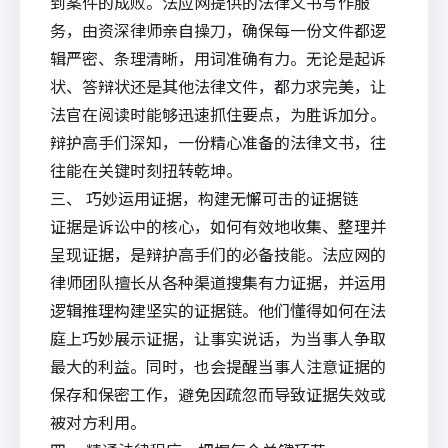
到案件的成败。法应网提供的
法律文书写作
服
务，由资深律师亲自操刀，确保每一份文件都逻
辑严密、条理清晰，用词准确有力。无论是起诉
状、答辩状还是其他法律文件，都力求完美，让
法官在阅读时能够迅速抓住要点，为胜诉加分。
辩护高手们深知，一份精心准备的法律文书，往
往能在关键时刻扭转乾坤。
三、 巧妙运用证据，构建无懈可击的证据链
证据是诉讼中的核心，如何有效地收集、整理并
呈现证据，是辩护高手们的必备技能。法应网的
律师团队擅长从各种渠道搜集有力证据，并运用
逻辑推理构建坚实的证据链。他们懂得如何在法
庭上巧妙展示证据，让事实说话，为当事人争取
最大的利益。同时，也会提醒当事人注意证据的
保存和保密工作，避免因疏忽而导致证据失效或
被对方利用。