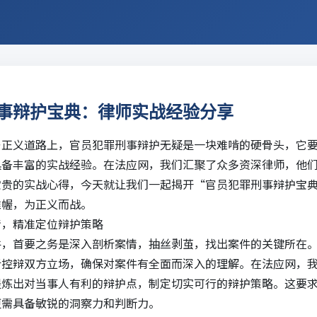
事辩护宝典：律师实战经验分享
与正义道路上，官员犯罪刑事辩护无疑是一块难啃的硬骨头，它
具备丰富的实战经验。在
法应网
，我们汇聚了众多资深律师，他
宝贵的实战心得，今天就让我们一起揭开“官员犯罪刑事辩护宝
帷幄，为正义而战。
情，精准定位辩护策略
件，首要之务是深入剖析案情，抽丝剥茧，找出案件的关键所在
析控辩双方立场，确保对案件有全面而深入的理解。在
法应
网，
提炼出对当事人有利的辩护点，制定切实可行的辩护策略。这要
更需具备敏锐的洞察力和判断力。