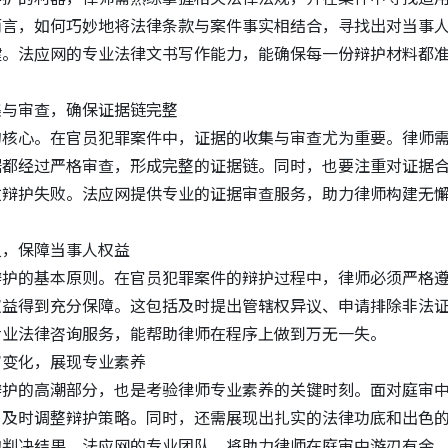
而言，如何巧妙地将法律条款与案件事实相结合，寻找出对当事
键。
法应
网的专业
法律文书写作
能力，能确保每一份辩护材料都
集与审查，确保证据链完整
的核心。在官员犯罪案件中，证据的收集与审查尤为重要。律师
据都经过严格审查，形成完整的证据链。同时，也要注重对证据
致辩护失败。法应网提供专业的证据审查服务，助力律师构建无
义，保障当事人权益
辩护的基本原则。在官员犯罪案件的辩护过程中，律师必须严格
权益得到充分保障。这包括及时提出管辖权异议、申请排除非法
专业法律咨询服务，能帮助律师在程序上做到万无一失。
审变化，展现专业素养
辩护的高潮部分，也是考验律师专业素养的关键时刻。面对庭审
，及时调整辩护策略。同时，还需展现出扎实的法律功底和出色
的判决结果。法应网的专业团队，将助力律师在庭审中游刃有余