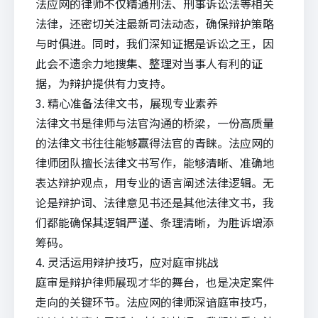
法应网的律师不仅精通刑法、刑事诉讼法等相关
法律，还密切关注最新司法动态，确保辩护策略
与时俱进。同时，我们深知证据是诉讼之王，因
此会不遗余力地搜集、整理对当事人有利的证
据，为辩护提供有力支持。
3. 精心准备法律文书，展现专业素养
法律文书是律师与法官沟通的桥梁，一份高质量
的法律文书往往能够赢得法官的青睐。法应网的
律师团队擅长
法律文书写作
，能够清晰、准确地
表达辩护观点，用专业的语言阐述法律逻辑。无
论是辩护词、法律意见书还是其他法律文书，我
们都能确保其逻辑严谨、条理清晰，为胜诉增添
筹码。
4. 灵活运用辩护技巧，应对庭审挑战
庭审是辩护律师展现才华的舞台，也是决定案件
走向的关键环节。法应网的律师深谙庭审技巧，