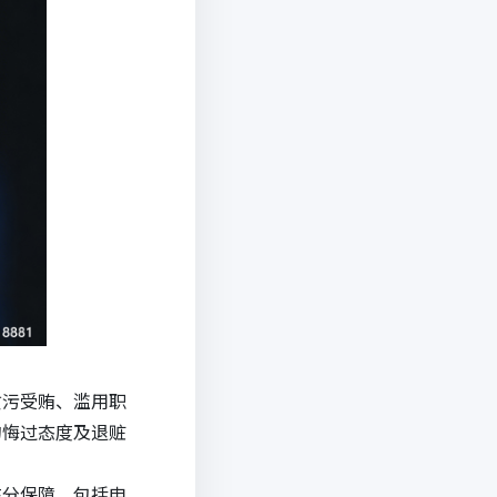
贪污受贿、滥用职
的悔过态度及退赃
充分保障，包括申