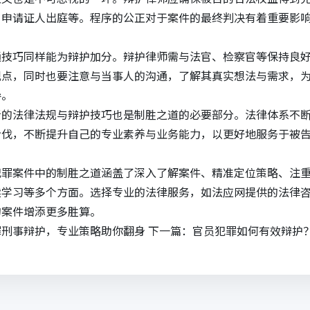
、申请证人出庭等。程序的公正对于案件的最终判决有着重要影
。
通技巧同样能为辩护加分。辩护律师需与法官、检察官等保持良
观点，同时也要注意与当事人的沟通，了解其真实想法与需求，
导。
新的法律法规与辩护技巧也是制胜之道的必要部分。法律体系不
步伐，不断提升自己的专业素养与业务能力，以更好地服务于被
犯罪案件中的制胜之道涵盖了深入了解案件、精准定位策略、注
续学习等多个方面。选择专业的法律服务，如
法应网
提供的
法律
的案件增添更多胜算。
罪刑事辩护，专业策略助你翻身
下一篇：
官员犯罪如何有效辩护