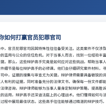
你如何打赢官员犯罪官司
系中，官员犯罪官司因其特殊性往往备受关注。这类案件不仅涉
力的滥用与公众的信任危机。对于当事人而言，找到一位经验丰
关键。那么，这些辩护高手究竟是如何应对这些挑战，帮助当事
案件细节是每位辩护高手的必修课。他们会仔细研究案件材料，
官司中，证据的搜集与审查尤为关键。辩护律师需要具备敏锐的
事人有利的证据，同时准备充分的法律文书，确保每一份文件都
的
法律咨询
，辩护律师能够为当事人量身定制辩护策略，提高
胜
识的运用，辩护高手还深谙法庭上的心理战术。他们懂得如何与
审过程中展现最佳状态。这些高手往往能够通过精湛的辩护技巧