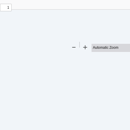
t
t
Zoom
Zoom
Out
In