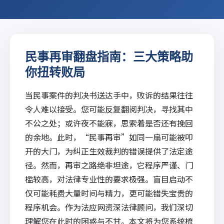
民事再审翻盘指南：三大策略助
你扭转败局
当民事案件的判决书送达手中，败诉的结果往往
令人难以接受。您可能反复翻阅判决，寻找其中
不公之处；或许夜不能寐，思索着是否还有挽回
的余地。此时，“民事
再审
”如同一扇可能被叩
开的大门，为纠正生效裁判的错误提供了法定途
径。然而，再审之路绝非坦途，它程序严谨、门
槛较高，对法律专业性的要求极强。盲目启动不
仅可能耗费大量时间与精力，更可能错失宝贵的
程序机会。作为
法应网
资深法律顾问，我们深切
理解您在此时的困惑与不甘。本文将为您系统梳