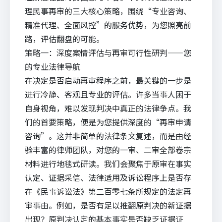
理民事再审的三大核心策略，围绕“专业咨询、
精准代理、全面风控”的服务优势，为您照亮前
路，评估翻盘的可能。
策略一：深度案情评估与再审可行性研判——您
的专业法律导航
在决定是否启动再审程序之前，最关键的一步是
进行冷静、客观且专业的评估。许多当事人困于
自身视角，难以发现判决中真正的法律争点。我
们的首要策略，便是为您提供深度的“再审申请
咨询”。这并非简单的法律条文复述，而是由经
验丰富的律师团队，对您的一审、二审全部卷宗
材料进行地毯式研读。我们会聚焦于原审在事实
认定、证据采信、法律适用及诉讼程序上是否存
在《民事诉讼法》第二百零七条所规定的法定再
审事由。例如，是否有足以推翻原判决的新证据
出现？原判决认定的基本事实是否缺乏证据证