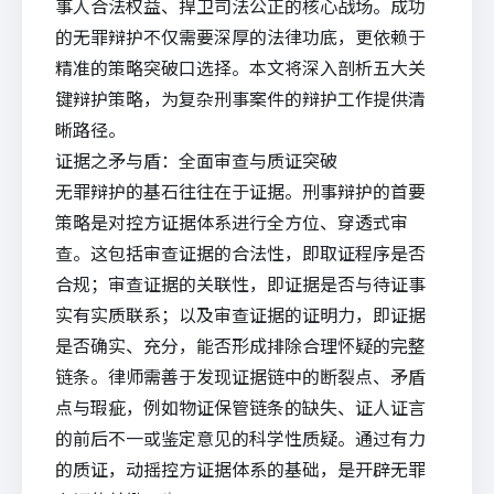
事人合法权益、捍卫司法公正的核心战场。成功
的无罪辩护不仅需要深厚的法律功底，更依赖于
精准的策略突破口选择。本文将深入剖析五大关
键辩护策略，为复杂刑事案件的辩护工作提供清
晰路径。
证据之矛与盾：全面审查与质证突破
无罪辩护的基石往往在于证据。刑事辩护的首要
策略是对控方证据体系进行全方位、穿透式审
查。这包括审查证据的合法性，即取证程序是否
合规；审查证据的关联性，即证据是否与待证事
实有实质联系；以及审查证据的证明力，即证据
是否确实、充分，能否形成排除合理怀疑的完整
链条。律师需善于发现证据链中的断裂点、矛盾
点与瑕疵，例如物证保管链条的缺失、证人证言
的前后不一或鉴定意见的科学性质疑。通过有力
的质证，动摇控方证据体系的基础，是开辟无罪