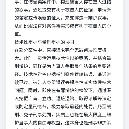
事；在伤害类案件中，构建被害人存在重大过错
的叙事。通过提交有利于被告人的证据、申请新
的鉴定或传唤新的证人，来支撑这一辩护叙事，
从而说服法官对案件事实形成有利于被告人的心
证。
技术性辩护与量刑辩护的协同
在部分案件中，直接追求完全无罪判决难度极
大。此时，灵活运用技术性辩护策略，并结合量
刑辩护，同样是为当事人争取最佳结果的重要途
径。技术性辩护包括指出案件管辖错误、追诉时
效已过、被告人身份错误等程序性或实体性技术
问题。同时，即使在有罪辩护的框架下，通过深
入挖掘自首、立功、退赃退赔、取得谅解等法定
或酌定量刑情节，极力争取最轻的处罚，乃至缓
刑、免予刑事处罚，实质上也能在最大限度上维
护当事人的自由与权益，这本身也是刑事辩护策