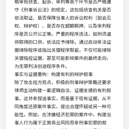
格审视侦查、起诉、审判等各个环节是否严格遵
守《刑事诉讼法》的规定。这包括侦查机关是否
依法取证、是否保障当事人的诉讼权利（如会见
权、辩护权）、是否存在超期羁押、以及审判程
序是否公开公正等。严重的程序违法，如刑讯逼
供取得的口供，依
法应
予排除。通过启动非法证
据排除程序或指出关键程序瑕疵，不仅可能排除
关键指控证据，甚至可能影响案件的最终走向，
为无罪判决创造程序条件。
事实与证据重构：构建有利的辩护叙事
除了攻击控方观点，积极的刑事辩护策略还要求
律师主动构建一套逻辑自洽、证据支撑的有利叙
事。这并非捏造事实，而是基于现有证据，从不
同角度还原案件事实，提出合理怀疑或另一种可
能性。例如，在涉嫌经济犯罪的案件中，构建当
事人行为属于正常商业风险而非刑事犯罪的叙