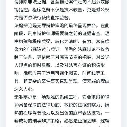
请排除非法证据，甚至推动案件走向不起诉或撤
销指控。程序之辩不仅是技术较量，更是对公权
力是否依法行使的直接监督。
法庭辩论是无罪辩护策略的最终呈现舞台。在此
阶段，刑事辩护律师需要将之前的证据审查、理
由构建和程序质疑，转化为清晰、有力、富有感
染力的当庭陈述与质证。优秀的法庭辩论不仅依
赖于法条，更依赖于对庭审节奏的把握、对公诉
人观点的即时反驳，以及对法官心证的积极影
响。律师应善于运用可视化图表、时间线等工
具，将复杂的案件事实直观呈现，使无罪的理由
深入人心。
无罪辩护是一场艰难的系统工程，它要求辩护律
师具备深厚的法律功底、敏锐的证据洞察力、娴
熟的程序驾驭能力以及出色的庭审表达技巧。一
套成功的刑事辩护策略，必然是证据之辩、逻辑