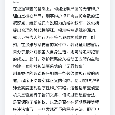
点。
在证据审查的基础上，构建逻辑严密的无罪辩护
理由是核心环节。刑事辩护律师需要将零散的证
据疑点，编织成具有说服力的辩护叙事。这包括
提出合理的替代性解释、揭示指控逻辑的漏洞、
或论证被告人的行为不符合犯罪构成要件。例
如，在涉嫌故意伤害的案件中，若能证明伤害后
果源于意外或被害人自身过错，则可能阻却犯罪
的成立。此时，辩护策略应从被动回应转向主动
构建一套能够被法庭采信的“无罪故事”。
刑事案件的诉讼程序如同一条必须依规行驶的轨
道，程序正义是实体正义的保障。精明的辩护律
师会高度重视程序性辩护策略。这包括审查侦查
机关是否履行了告知义务、讯问过程是否合法、
是否保障了辩护权、以及是否存在超期羁押等程
序违法情形。一旦发现严重的程序违法，即可申