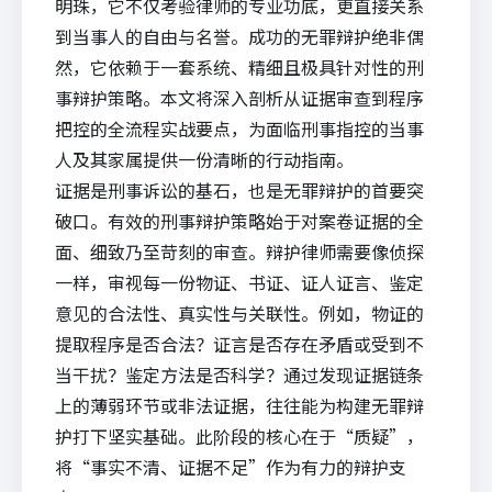
明珠，它不仅考验律师的专业功底，更直接关系
到当事人的自由与名誉。成功的无罪辩护绝非偶
然，它依赖于一套系统、精细且极具针对性的刑
事辩护策略。本文将深入剖析从证据审查到程序
把控的全流程实战要点，为面临刑事指控的当事
人及其家属提供一份清晰的行动指南。
证据是刑事诉讼的基石，也是无罪辩护的首要突
破口。有效的刑事辩护策略始于对案卷证据的全
面、细致乃至苛刻的审查。辩护律师需要像侦探
一样，审视每一份物证、书证、证人证言、鉴定
意见的合法性、真实性与关联性。例如，物证的
提取程序是否合法？证言是否存在矛盾或受到不
当干扰？鉴定方法是否科学？通过发现证据链条
上的薄弱环节或非法证据，往往能为构建无罪辩
护打下坚实基础。此阶段的核心在于“质疑”，
将“事实不清、证据不足”作为有力的辩护支