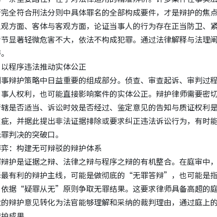
否完全符合刑法分则中具体罪名的全部构成要件，才是辩护的焦
主观方面、客体与客观方面，论证当事人的行为存在正当防卫、
情节显著轻微危害不大，依法不构成犯罪。通过法律解释与法理
畴。
：以程序违法推动实体公正
刑事辩护策略中日益重要的组成部分。侦查、审查起诉、审判过
当事人权利，也可能直接影响案件的实体公正。辩护律师需要密
管辖是否适当、诉讼时效是否经过、鉴定意见的告知与质证权利
瑕疵，并据此提出非法证据排除或要求纠正违法诉讼行为，有时
无罪判决的突破口。
博弈：构建无可辩驳的辩护体系
罪辩护是证据之辩、法律之辩与程序之辩的有机整合。在庭审中
择最有利的辩护主线，可能是做彻底的“无罪答辩”，也可能是
，依据“疑罪从无”原则争取无罪结果。这要求律师具备高超的
业的辩护意见转化为法官能够理解和采纳的裁判理由，通过庭上
辩护成果。