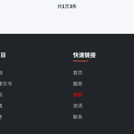
共
1
页
3
条
项目
快速链接
询
首页
律文书
服务
同
案例
请
资讯
述
联系