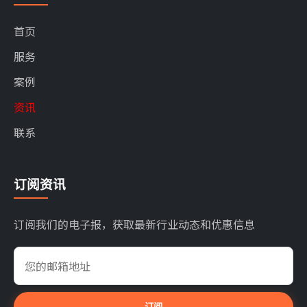
首页
服务
案例
资讯
联系
订阅资讯
订阅我们的电子报，获取最新行业动态和优惠信息