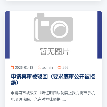
2026-01-18
admin
566
申请再审被驳回（要求庭审公开被拒
绝）
申请再审被驳回（听证期间法院禁止我方携带手机
电脑进法庭、允许对方律师携......