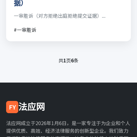
据）
一审胜诉（对方拒绝出庭拒绝提交证据）...
#一审胜诉
共
1
页
6
条
法应网
FY
法应网成立于2026年1月6日，是一家专注于为企业和个人
提供优质、高效、经济法律服务的创新型企业。我们致力