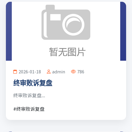
2026-01-18
admin
786
终审败诉复盘
终审败诉复盘...
#终审败诉复盘