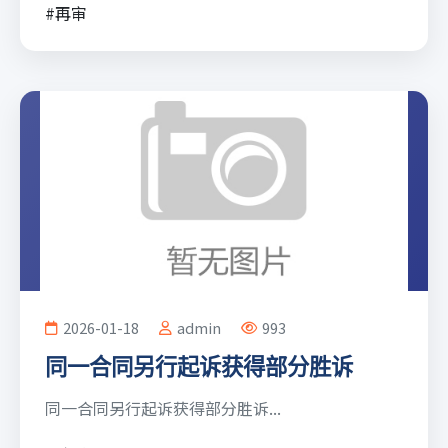
#再审
2026-01-18
admin
993
同一合同另行起诉获得部分胜诉
同一合同另行起诉获得部分胜诉...