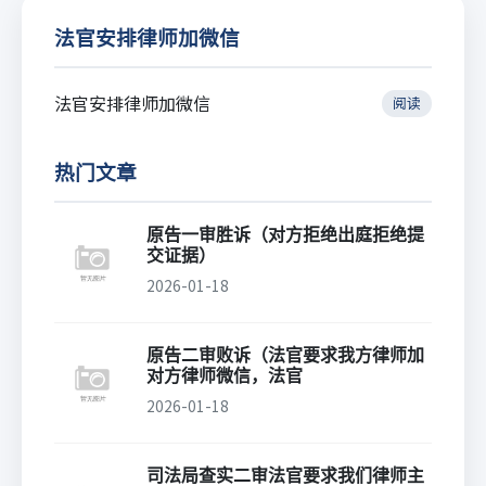
法官安排律师加微信
法官安排律师加微信
阅读
热门文章
原告一审胜诉（对方拒绝出庭拒绝提
交证据）
2026-01-18
原告二审败诉（法官要求我方律师加
对方律师微信，法官
2026-01-18
司法局查实二审法官要求我们律师主