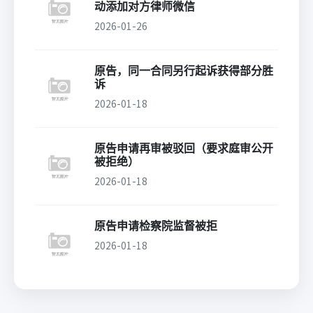
动添加对方律师微信
2026-01-26
原告，同一合同另行起诉获得部分胜
诉
2026-01-18
原告申请再审被驳回（要求庭审公开
被拒绝）
2026-01-18
原告申请检察院监督被拒
2026-01-18