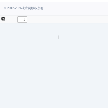
© 2012-2026法应网版权所有
Toggle
Find
Sidebar
Tools
Zoom
Zoom
Out
In