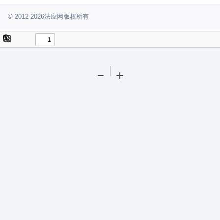
© 2012-2026法应网版权所有
Toggle
Find
Sidebar
Tools
Zoom
Zoom
Out
In