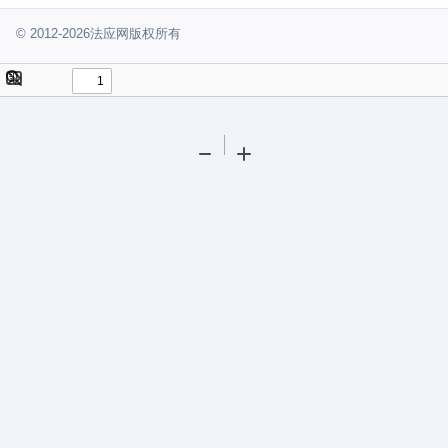
© 2012-2026法应网版权所有
Toggle
Find
Sidebar
Tools
Zoom
Zoom
Out
In