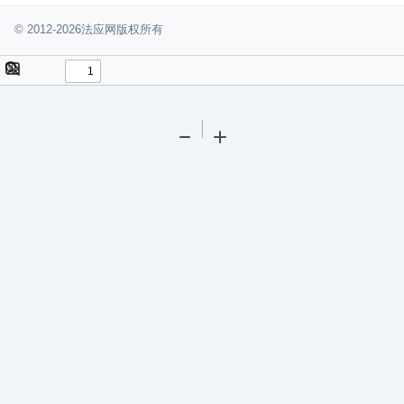
© 2012-2026法应网版权所有
Toggle
Find
Sidebar
Tools
Zoom
Zoom
Out
In