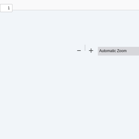
t
t
Zoom
Zoom
Out
In