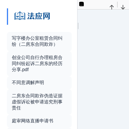
Toggle
Find
Previous
Nex
Sidebar
Presentation
Open
Print
Download
Curren
Mode
View
写字楼办公室租赁合同纠
Tools
纷（二房东合同欺诈）
创业公司自行办理租房合
同纠纷起诉二房东的经历
分享.pdf
不同意调解声明
二房东合同欺诈伪造证据
虚假诉讼被申请追究刑事
责任
庭审网络直播申请书