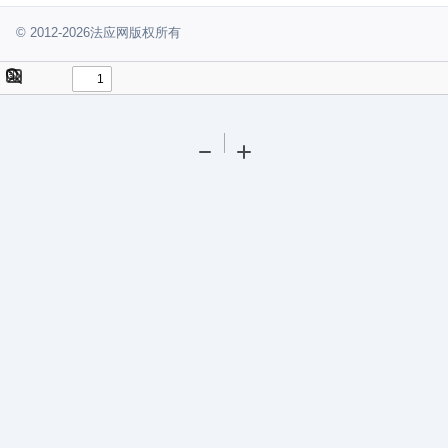
© 2012-2026法应网版权所有
Toggle
Find
Sidebar
Tools
Zoom
Zoom
Out
In