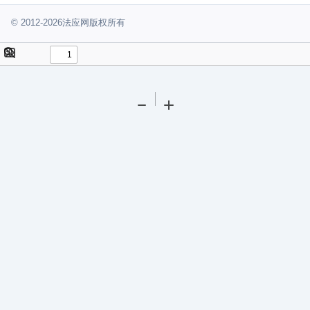
© 2012-2026法应网版权所有
Toggle
Find
Sidebar
Tools
Zoom
Zoom
Out
In