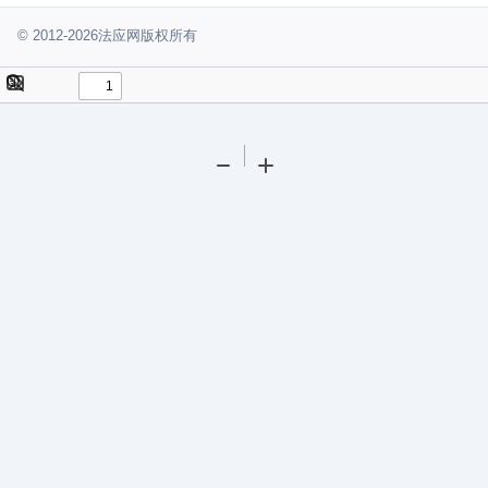
© 2012-2026法应网版权所有
Toggle
Find
Sidebar
Tools
Zoom
Zoom
Out
In