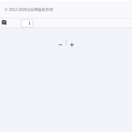
© 2012-2026法应网版权所有
Toggle
Find
Sidebar
Tools
Zoom
Zoom
Out
In