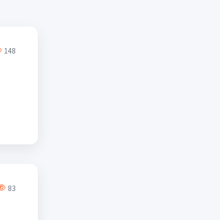
148
83