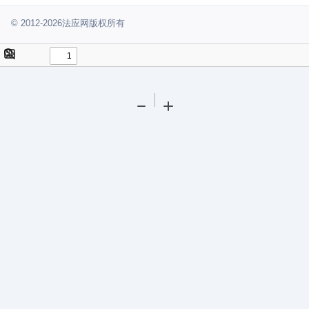
© 2012-2026法应网版权所有
Toggle
Find
Sidebar
Tools
Zoom
Zoom
Out
In