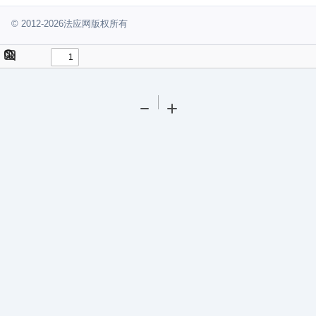
© 2012-2026法应网版权所有
Toggle
Find
Sidebar
Tools
Zoom
Zoom
Out
In