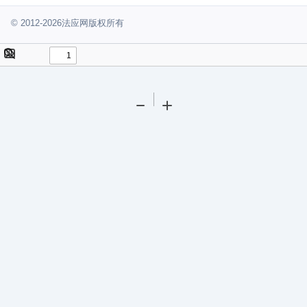
© 2012-2026法应网版权所有
Toggle
Find
Sidebar
Tools
Zoom
Zoom
Out
In