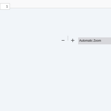
t
t
Zoom
Zoom
Out
In