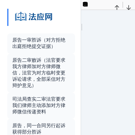
Toggle
Find
Previous
Nex
Sidebar
Presentation
Open
Print
Download
Curren
Mode
View
原告一审胜诉（对方拒绝
Tools
出庭拒绝提交证据）
原告二审败诉（法官要求
我方律师加对方律师微
信，法官为对方临时变更
诉讼请求，全部采信对方
辩护意见）
司法局查实二审法官要求
我们律师主动添加对方律
师微信传递资料
原告，同一合同另行起诉
获得部分胜诉