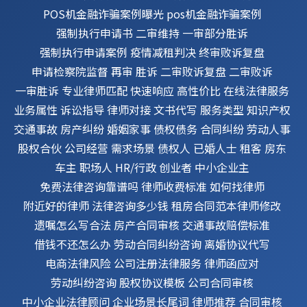
POS机金融诈骗案例曝光
pos机金融诈骗案例
强制执行申请书
二审维持
一审部分胜诉
强制执行申请案例
疫情减租判决
终审败诉复盘
申请检察院监督
再审
胜诉
二审败诉复盘
二审败诉
一审胜诉
专业律师匹配
快速响应
高性价比
在线法律服务
业务属性
诉讼指导
律师对接
文书代写
服务类型
知识产权
交通事故
房产纠纷
婚姻家事
债权债务
合同纠纷
劳动人事
股权合伙
公司经营
需求场景
债权人
已婚人士
租客
房东
车主
职场人
HR/行政
创业者
中小企业主
免费法律咨询靠谱吗
律师收费标准
如何找律师
附近好的律师
法律咨询多少钱
租房合同范本律师修改
遗嘱怎么写合法
房产合同审核
交通事故赔偿标准
借钱不还怎么办
劳动合同纠纷咨询
离婚协议代写
电商法律风险
公司注册法律服务
律师函应对
劳动纠纷咨询
股权协议模板
公司合同审核
中小企业法律顾问
企业场景长尾词
律师推荐
合同审核