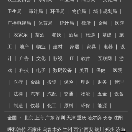
卫生局
|
审计局
|
环保局
|
物价局
|
城市规划局
|
广播电视局
|
体育局
|
统计局
|
律所
|
金融
|
医院
|
农家乐
|
茶酒
|
餐饮
|
酒店
|
旅游
|
基建
|
施
工
|
地产
|
物业
|
建材
|
家居
|
家具
|
电器
|
设
计
|
广告
|
文化
|
影视
|
IT
|
软件
|
互联网
|
游
戏
|
科技
|
电子
|
数码设备
|
美容
|
保健
|
医院
|
医疗
|
金融
|
投资
|
保险
|
理财
|
财务
|
管理
|
法律
|
汽车
|
汽配
|
交通
|
物流
|
五金
|
设备
|
制造
|
仪器
|
化工
|
原料
|
环保
|
能源
|
全国
：
北京
上海
广东
深圳
天津
重庆
哈尔滨
长春
沈阳
呼和浩特
石家庄
乌鲁木齐
兰州
西宁
西安
银川
郑州
济南