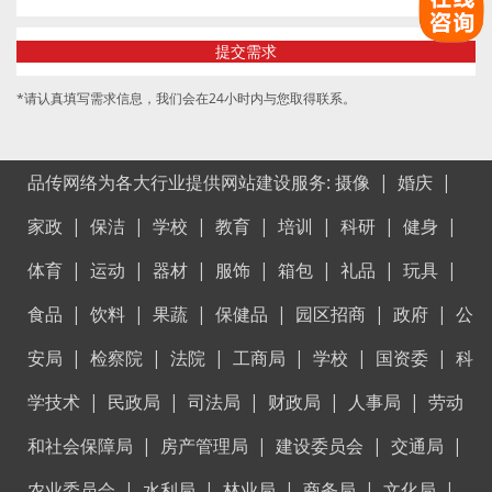
*请认真填写需求信息，我们会在24小时内与您取得联系。
品传网络为各大行业提供网站建设服务:
摄像
|
婚庆
|
家政
|
保洁
|
学校
|
教育
|
培训
|
科研
|
健身
|
体育
|
运动
|
器材
|
服饰
|
箱包
|
礼品
|
玩具
|
食品
|
饮料
|
果蔬
|
保健品
|
园区招商
|
政府
|
公
安局
|
检察院
|
法院
|
工商局
|
学校
|
国资委
|
科
学技术
|
民政局
|
司法局
|
财政局
|
人事局
|
劳动
和社会保障局
|
房产管理局
|
建设委员会
|
交通局
|
农业委员会
|
水利局
|
林业局
|
商务局
|
文化局
|