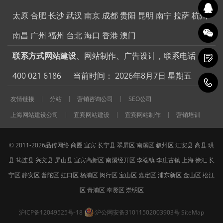
太原
合肥
长沙
武汉
南京
成都
贵阳
昆明
南宁
拉萨
杭州
南昌
广州
福州
台北
海口
香港
澳门
联系方式网站建设
、网站制作、广告设计，联系电话：
400 021 6186 当前时间：
2026年8月7日 星期五
4
友情链接
分站
营销咨询公司
SEO公司
上海网站建设公司
宜宾网站建设
宜宾网站制作
营销培训
© 2011-2026品传网络
商圈
宜宾
长宁县
翠屏区
南溪区
叙州区
江安县
高县
珙
县
筠连县
兴文县
屏山县
宜宾高新区
南溪经开区
李端镇
李庄古镇
上海
徐汇
长
宁区
静安区
普陀区
虹口区
杨浦区
闵行区
宝山区
嘉定区
浦东新区
金山区
松江
区
青浦区
奉贤区
崇明区
沪ICP备12049525号-18
沪公网安备31011502003903号
SiteMap