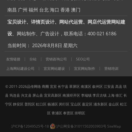
南昌
广州
福州
台北
海口
香港
澳门
宝贝设计、详情页设计、网站代运营、网店代运营网站建
设
、网站制作、广告设计，联系电话：400 021 6186
当前时间：
2026年8月8日 星期六
友情链接
分站
营销咨询公司
SEO公司
上海网站建设公司
宜宾网站建设
宜宾网站制作
营销培训
© 2011-2026品传网络
商圈
宜宾
长宁县
翠屏区
南溪区
叙州区
江安县
高县
珙
县
筠连县
兴文县
屏山县
宜宾高新区
南溪经开区
李端镇
李庄古镇
上海
徐汇
长
宁区
静安区
普陀区
虹口区
杨浦区
闵行区
宝山区
嘉定区
浦东新区
金山区
松江
区
青浦区
奉贤区
崇明区
沪ICP备12049525号-18
沪公网安备31011502003903号
SiteMap