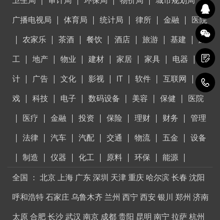
卫生局
|
审计局
|
环保局
|
物价局
|
城市规划局
|
广播电视局
|
体育局
|
统计局
|
律所
|
金融
|
医院
|
农家乐
|
茶酒
|
餐饮
|
酒店
|
旅游
|
基建
|
施
工
|
地产
|
物业
|
建材
|
家居
|
家具
|
电器
|
设
计
|
广告
|
文化
|
影视
|
IT
|
软件
|
互联网
|
游
4
戏
|
科技
|
电子
|
数码设备
|
美容
|
保健
|
医院
|
医疗
|
金融
|
投资
|
保险
|
理财
|
财务
|
管理
|
法律
|
汽车
|
汽配
|
交通
|
物流
|
五金
|
设备
|
制造
|
仪器
|
化工
|
原料
|
环保
|
能源
|
全国
：
北京
上海
广东
深圳
天津
重庆
哈尔滨
长春
沈阳
呼和浩特
石家庄
乌鲁木齐
兰州
西宁
西安
银川
郑州
济南
太原
合肥
长沙
武汉
南京
成都
贵阳
昆明
南宁
拉萨
杭州