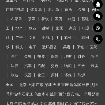
卫生局
|
审计局
|
环保局
|
物价局
|
城市规划局
|
广播电视局
|
体育局
|
统计局
|
律所
|
金融
|
医院
|
农家乐
|
茶酒
|
餐饮
|
酒店
|
旅游
|
基建
|
施
工
|
地产
|
物业
|
建材
|
家居
|
家具
|
电器
|
设
计
|
广告
|
文化
|
影视
|
IT
|
软件
|
互联网
|
游
4
戏
|
科技
|
电子
|
数码设备
|
美容
|
保健
|
医院
|
医疗
|
金融
|
投资
|
保险
|
理财
|
财务
|
管理
|
法律
|
汽车
|
汽配
|
交通
|
物流
|
五金
|
设备
|
制造
|
仪器
|
化工
|
原料
|
环保
|
能源
|
全国
：
北京
上海
广东
深圳
天津
重庆
哈尔滨
长春
沈阳
呼和浩特
石家庄
乌鲁木齐
兰州
西宁
西安
银川
郑州
济南
太原
合肥
长沙
武汉
南京
成都
贵阳
昆明
南宁
拉萨
杭州